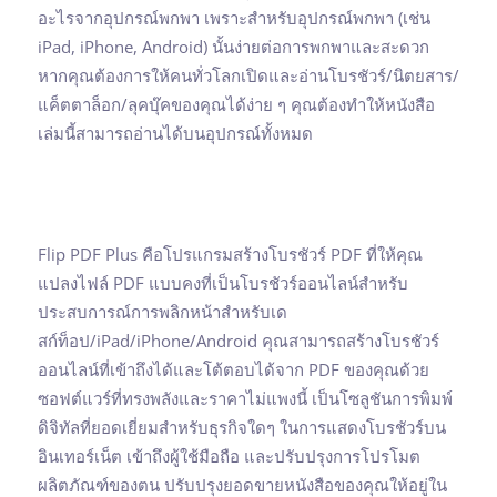
อะไรจากอุปกรณ์พกพา เพราะสำหรับอุปกรณ์พกพา (เช่น
iPad, iPhone, Android) นั้นง่ายต่อการพกพาและสะดวก
หากคุณต้องการให้คนทั่วโลกเปิดและอ่านโบรชัวร์/นิตยสาร/
แค็ตตาล็อก/ลุคบุ๊คของคุณได้ง่าย ๆ คุณต้องทำให้หนังสือ
เล่มนี้สามารถอ่านได้บนอุปกรณ์ทั้งหมด
Flip PDF Plus คือโปรแกรมสร้างโบรชัวร์ PDF ที่ให้คุณ
แปลงไฟล์ PDF แบบคงที่เป็นโบรชัวร์ออนไลน์สำหรับ
ประสบการณ์การพลิกหน้าสำหรับเด
สก์ท็อป/iPad/iPhone/Android คุณสามารถสร้างโบรชัวร์
ออนไลน์ที่เข้าถึงได้และโต้ตอบได้จาก PDF ของคุณด้วย
ซอฟต์แวร์ที่ทรงพลังและราคาไม่แพงนี้ เป็นโซลูชันการพิมพ์
ดิจิทัลที่ยอดเยี่ยมสำหรับธุรกิจใดๆ ในการแสดงโบรชัวร์บน
อินเทอร์เน็ต เข้าถึงผู้ใช้มือถือ และปรับปรุงการโปรโมต
ผลิตภัณฑ์ของตน ปรับปรุงยอดขายหนังสือของคุณให้อยู่ใน