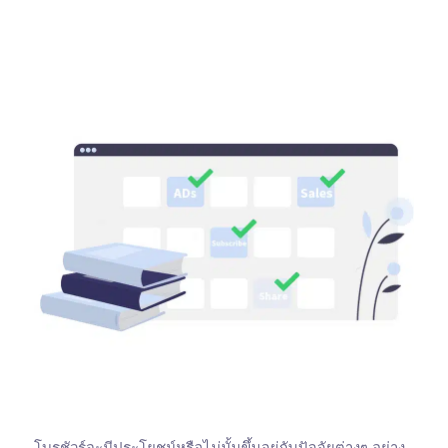
โบรชัวร์จะมีประโยชน์หรือไม่นั้นขึ้นอยู่กับปัจจัยต่างๆ อย่าง