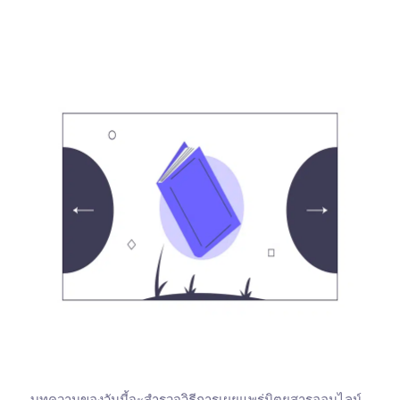
บทความของวันนี้จะสำรวจวิธีการเผยแพร่นิตยสารออนไลน์