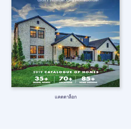
แคตตาล็อก