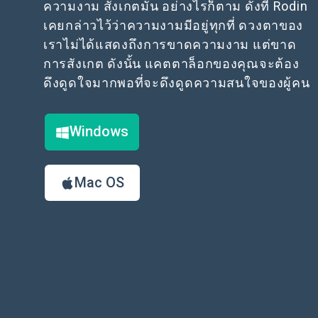
ความงาม สังเกตมัน อย่างไรก็ตาม ดังที่ Rodin
เคยกล่าวไว้ว่าความงามมีอยู่ทุกที่ ดวงตาของ
เราไม่ได้แสดงถึงการขาดความงาม แต่ขาด
การสังเกต ดังนั้น แคตตาล็อกของคุณจะต้อง
ดึงดูดใจมากพอที่จะดึงดูดความสนใจของผู้คน
Windows
Mac OS