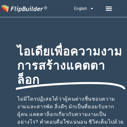
English
ไอเดียเพื่อความงาม
การสร้างแคตตา
ล็อก
ไม่มีใครปฏิเสธได้ว่าผู้คนต่างชื่นชอบความ
งามและสารพัด สิ่งดีๆ มักเป็นที่ยอมรับจาก
ผู้คน แคตตาล็อกเกี่ยวกับความงามเป็น
อย่างไร? คำตอบคือใช่แน่นอน ชีวิตเต็มไปด้วย