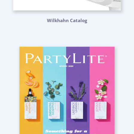
Wilkhahn Catalog