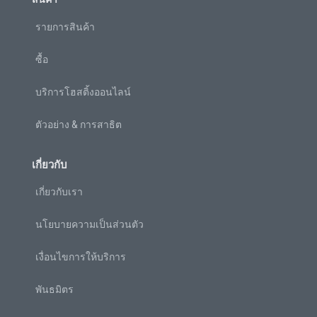
รายการสินค้า
ซื้อ
บริการโฮสติ้งออนไลน์
ตัวอย่าง & การสาธิต
เกี่ยวกับ
เกี่ยวกับเรา
นโยบายความเป็นส่วนตัว
เงื่อนไขการให้บริการ
พันธมิตร