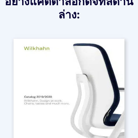
อย่างแคตตาล็อกดิจิทัลด้าน
ล่าง: