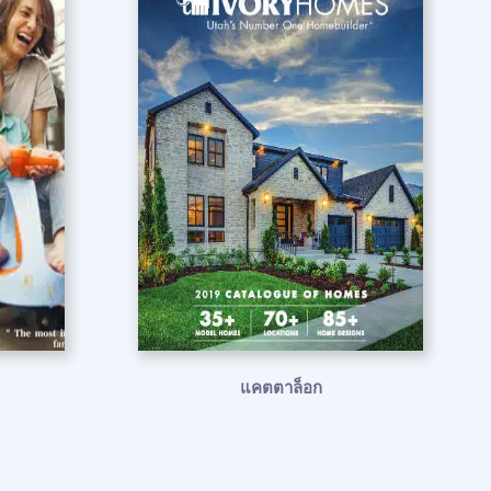
แคตตาล็อก