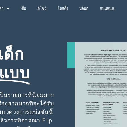
ค้า
ซื้อ
ตู้โชว์
โฮสติ้ง
บล็อก
สนับสนุน
เด็ก
กแบบ
ยเป็นรายการที่นิยมมาก
ื่องยากมากที่จะได้รับ
แวดวงการแข่งขันนี้
 แล้วการพิจารณา Flip