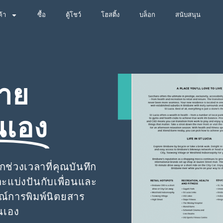
ค้า
ซื้อ
ตู้โชว์
โฮสติ้ง
บล็อก
สนับสนุน
าย
นเอง
กช่วงเวลาที่คุณบันทึก
ะแบ่งปันกับเพื่อนและ
ณ์การพิมพ์นิตยสาร
นเอง