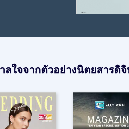
าลใจจากตัวอย่างนิตยสารดิจิท